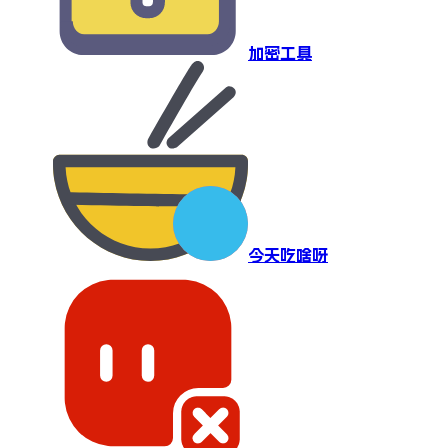
加密工具
今天吃啥呀