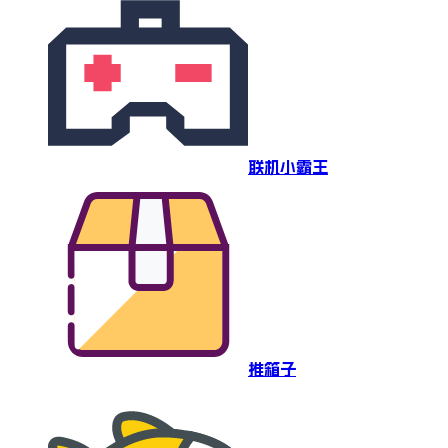
联机小霸王
推箱子