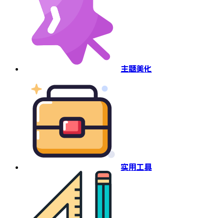
主题美化
实用工具