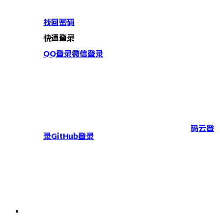
找回密码
快速登录
QQ登录
微信登录
码云登
录
GitHub登录