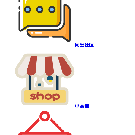
网盘社区
小卖部