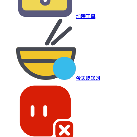
加密工具
今天吃啥呀