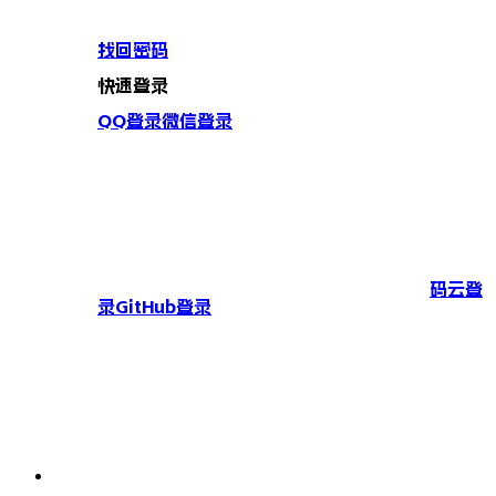
找回密码
快速登录
QQ登录
微信登录
码云登
录
GitHub登录