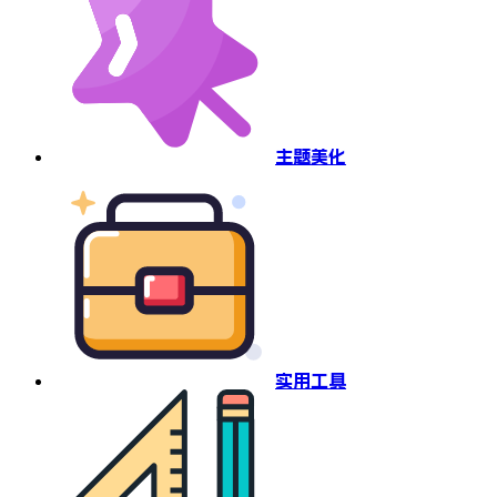
主题美化
实用工具