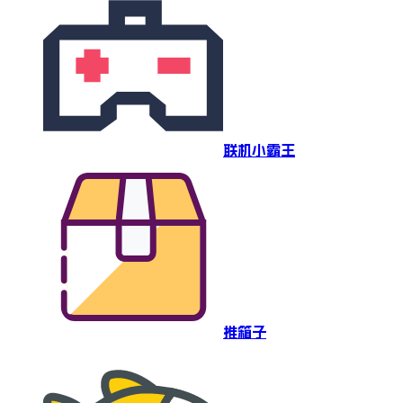
联机小霸王
推箱子