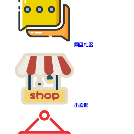
网盘社区
小卖部