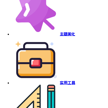
主题美化
实用工具