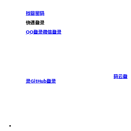
找回密码
快速登录
QQ登录
微信登录
码云登
录
GitHub登录