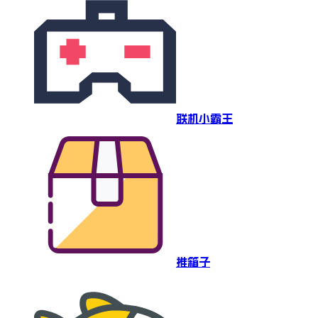
联机小霸王
推箱子