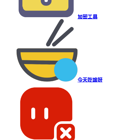
加密工具
今天吃啥呀