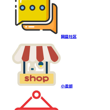
网盘社区
小卖部