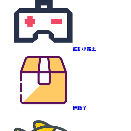
联机小霸王
推箱子