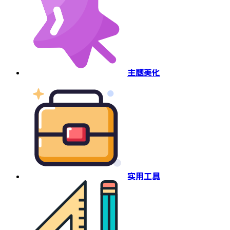
主题美化
实用工具