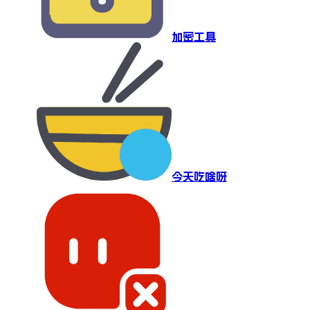
加密工具
今天吃啥呀