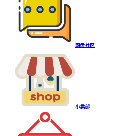
网盘社区
小卖部