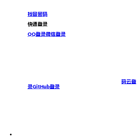
找回密码
快速登录
QQ登录
微信登录
码云登
录
GitHub登录