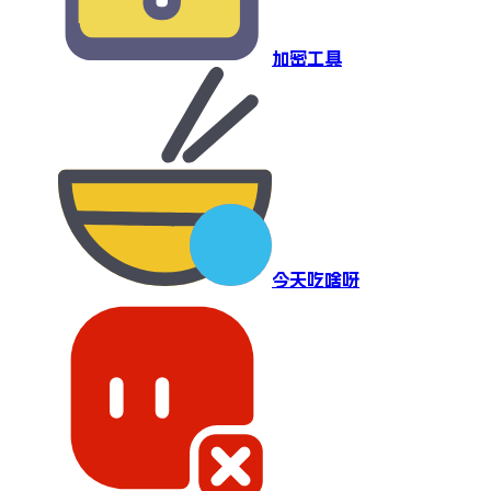
加密工具
今天吃啥呀