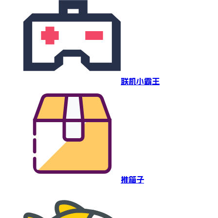
联机小霸王
推箱子