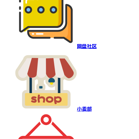
网盘社区
小卖部