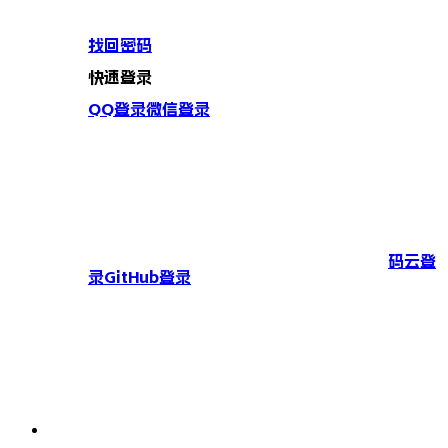
找回密码
快速登录
QQ登录
微信登录
码云登
录
GitHub登录