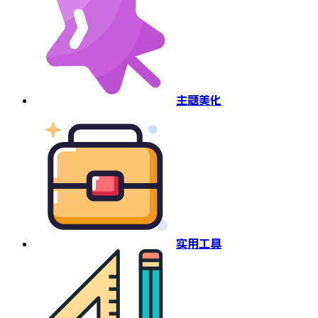
主题美化
实用工具