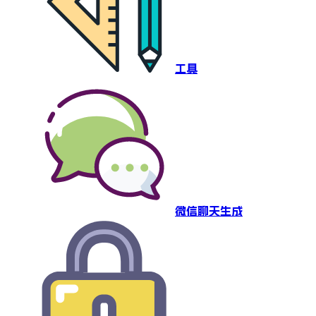
工具
微信聊天生成