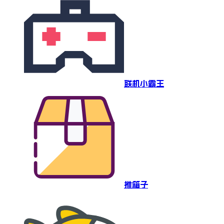
联机小霸王
推箱子