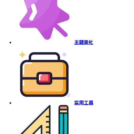
主题美化
实用工具