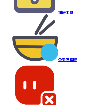
加密工具
今天吃啥呀