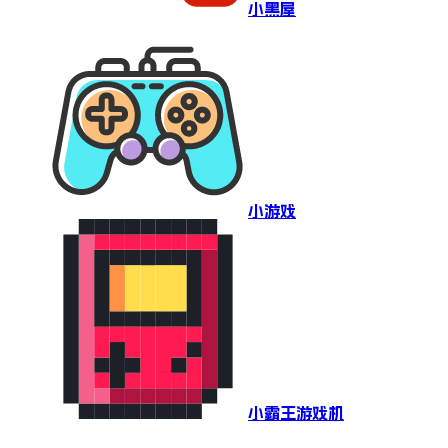
小黑屋
小游戏
小霸王游戏机