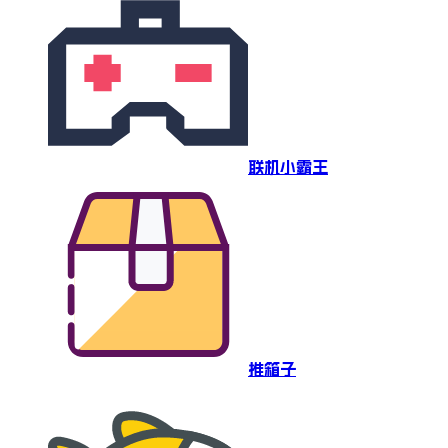
联机小霸王
推箱子