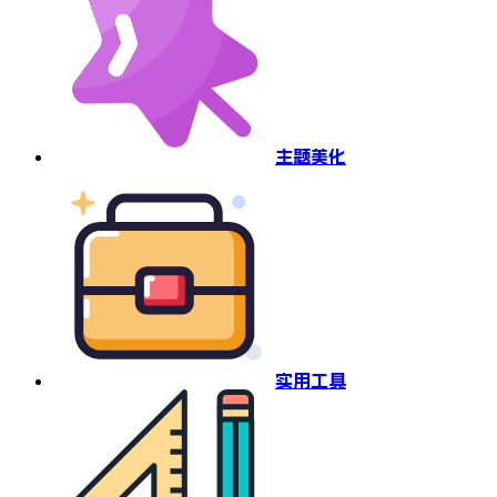
主题美化
实用工具