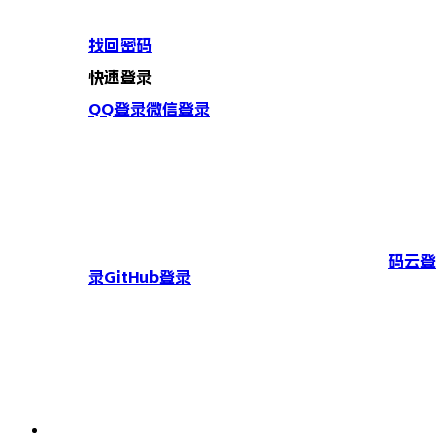
找回密码
快速登录
QQ登录
微信登录
码云登
录
GitHub登录