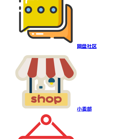
网盘社区
小卖部