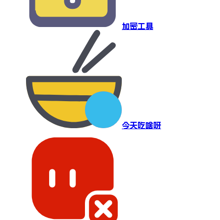
加密工具
今天吃啥呀