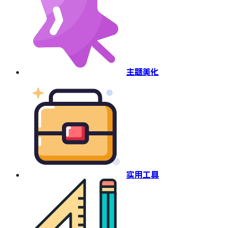
主题美化
实用工具