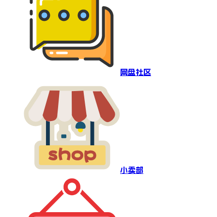
网盘社区
小卖部