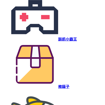
联机小霸王
推箱子