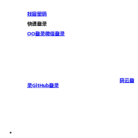
找回密码
快速登录
QQ登录
微信登录
码云登
录
GitHub登录