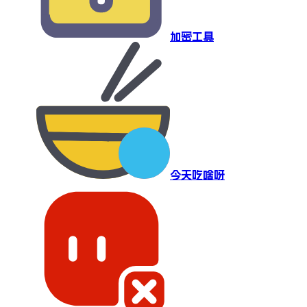
加密工具
今天吃啥呀