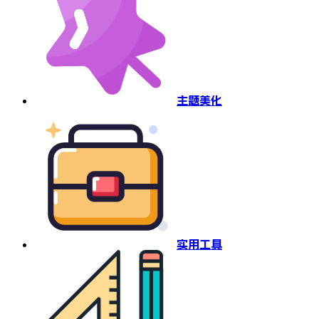
主题美化
实用工具