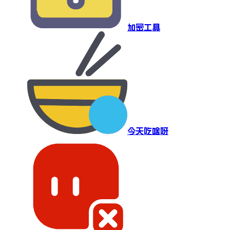
加密工具
今天吃啥呀