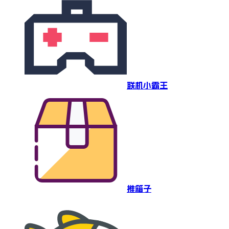
联机小霸王
推箱子