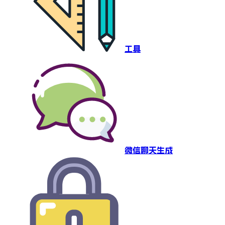
工具
微信聊天生成