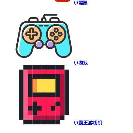
小黑屋
小游戏
小霸王游戏机