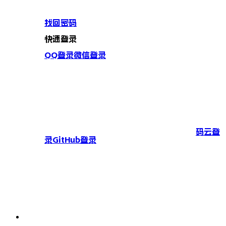
找回密码
快速登录
QQ登录
微信登录
码云登
录
GitHub登录