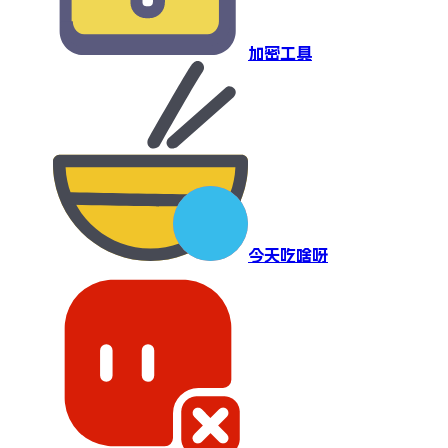
加密工具
今天吃啥呀