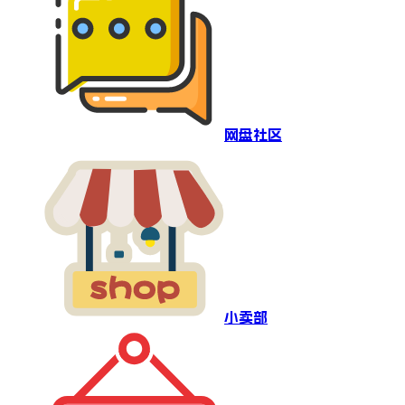
网盘社区
小卖部