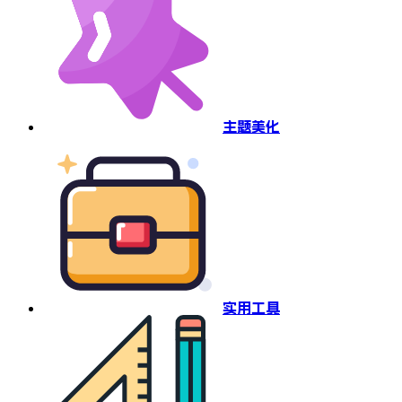
主题美化
实用工具