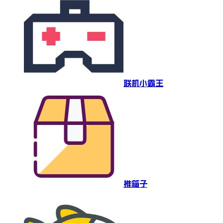
联机小霸王
推箱子