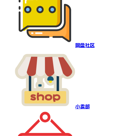
网盘社区
小卖部