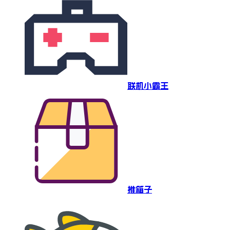
联机小霸王
推箱子