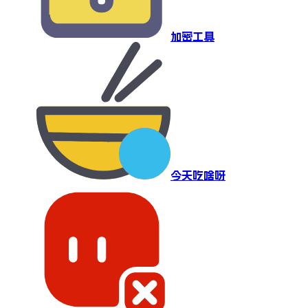
加密工具
今天吃啥呀