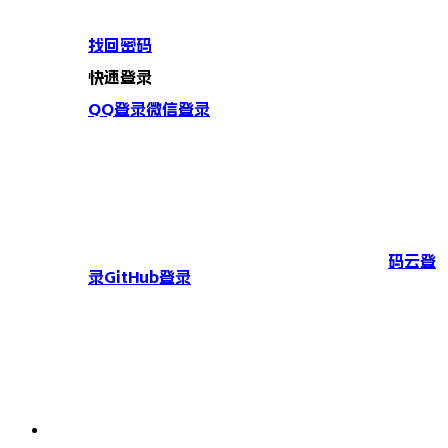
找回密码
快速登录
QQ登录
微信登录
码云登
录
GitHub登录