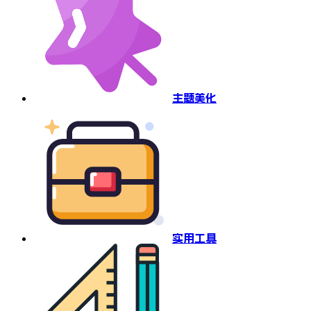
主题美化
实用工具