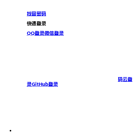
找回密码
快速登录
QQ登录
微信登录
码云登
录
GitHub登录