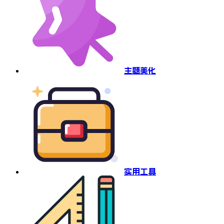
主题美化
实用工具