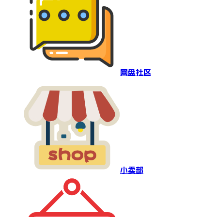
网盘社区
小卖部