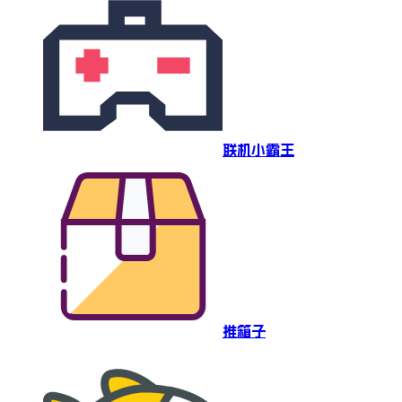
联机小霸王
推箱子