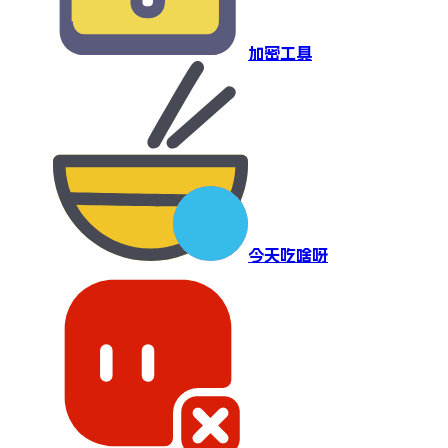
加密工具
今天吃啥呀