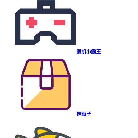
联机小霸王
推箱子