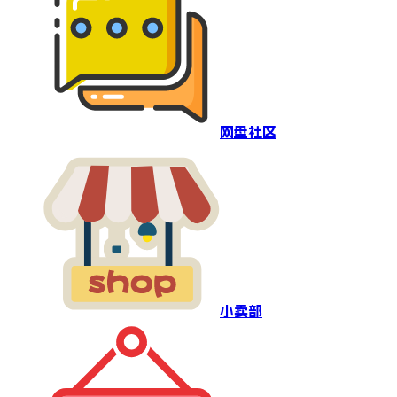
网盘社区
小卖部