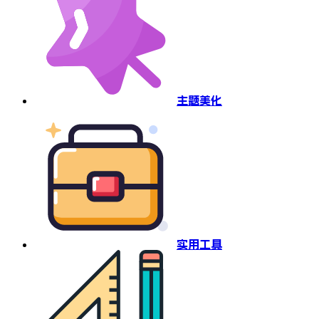
主题美化
实用工具