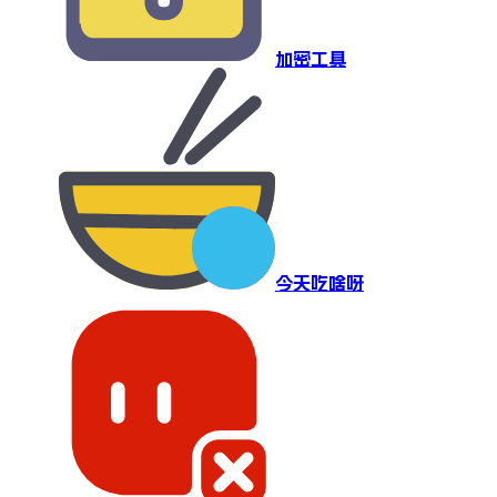
加密工具
今天吃啥呀