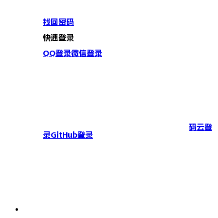
找回密码
快速登录
QQ登录
微信登录
码云登
录
GitHub登录