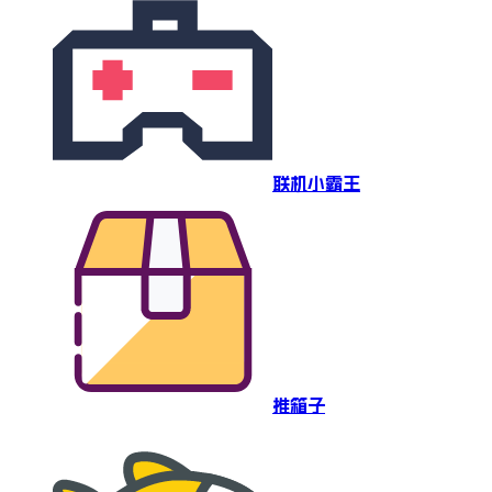
联机小霸王
推箱子