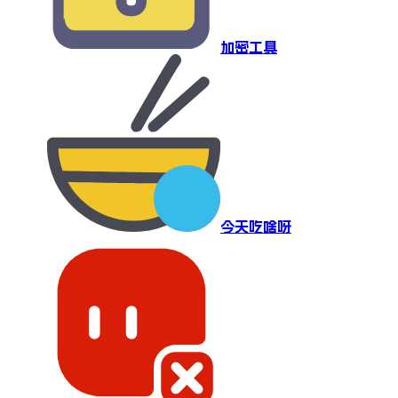
加密工具
今天吃啥呀