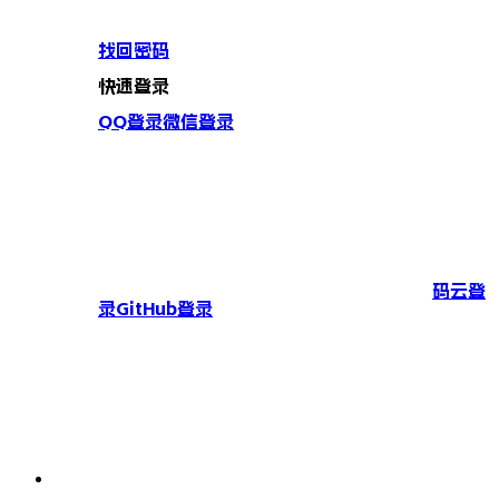
找回密码
快速登录
QQ登录
微信登录
码云登
录
GitHub登录