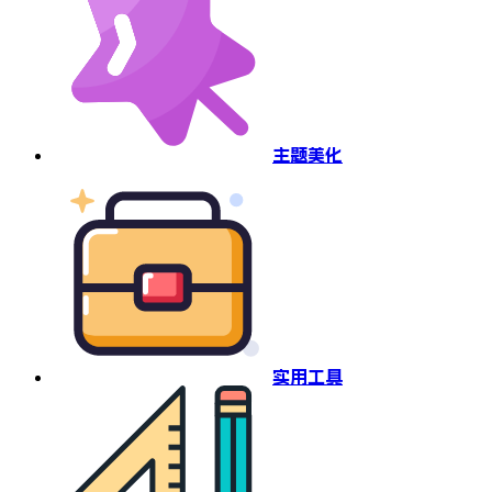
主题美化
实用工具