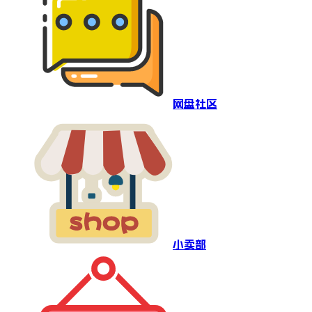
网盘社区
小卖部