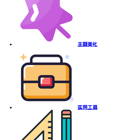
主题美化
实用工具