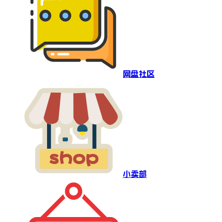
网盘社区
小卖部