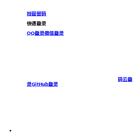
找回密码
快速登录
QQ登录
微信登录
码云登
录
GitHub登录