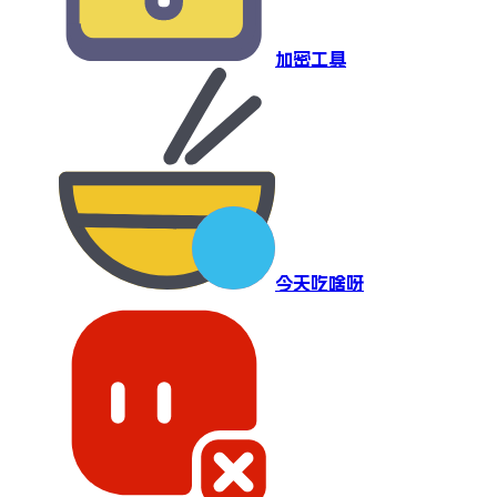
加密工具
今天吃啥呀