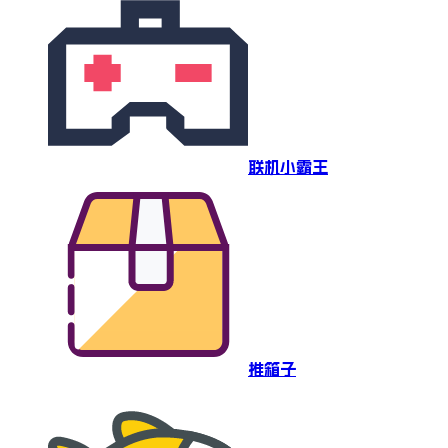
联机小霸王
推箱子