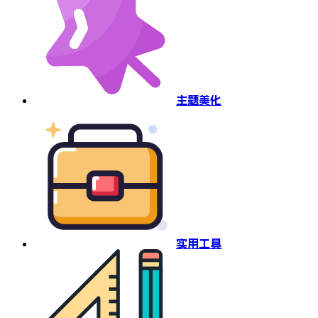
主题美化
实用工具