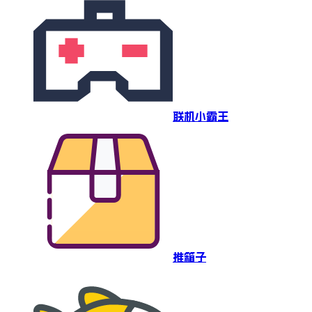
联机小霸王
推箱子