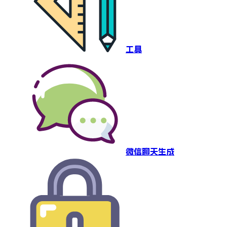
工具
微信聊天生成