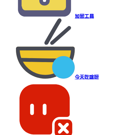
加密工具
今天吃啥呀