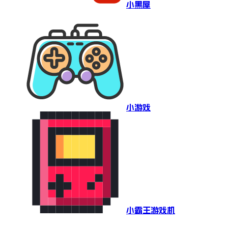
小黑屋
小游戏
小霸王游戏机