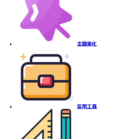
主题美化
实用工具