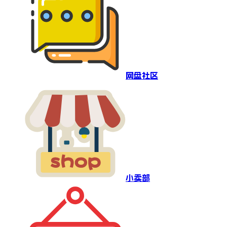
网盘社区
小卖部