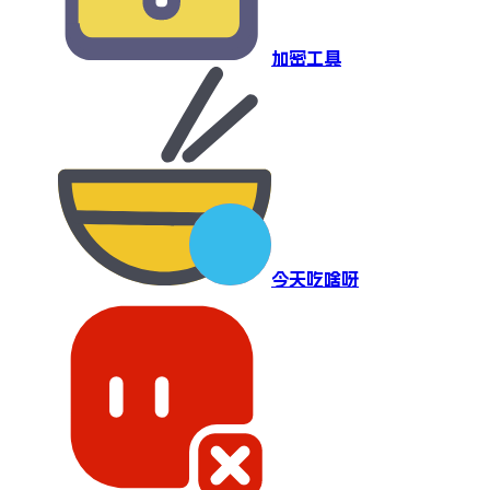
加密工具
今天吃啥呀