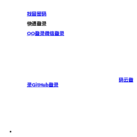
找回密码
快速登录
QQ登录
微信登录
码云登
录
GitHub登录