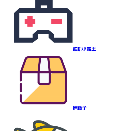
联机小霸王
推箱子