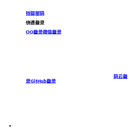
找回密码
快速登录
QQ登录
微信登录
码云登
录
GitHub登录