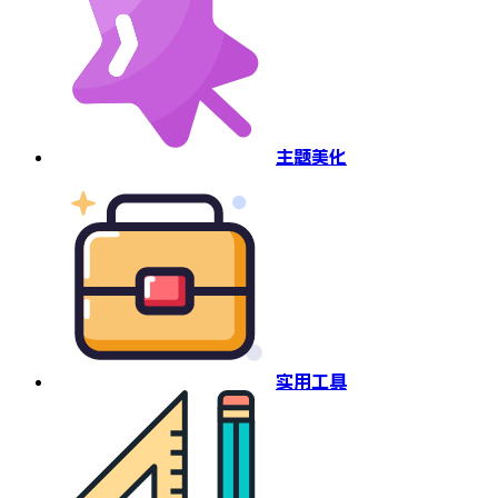
主题美化
实用工具