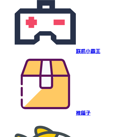
联机小霸王
推箱子