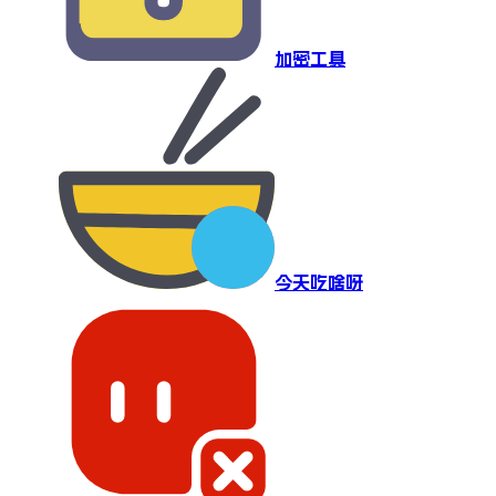
加密工具
今天吃啥呀