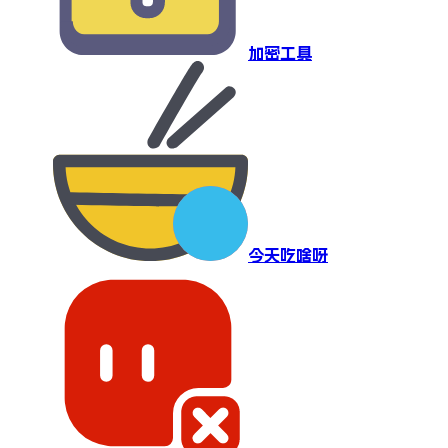
加密工具
今天吃啥呀