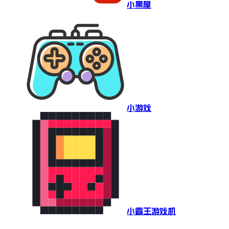
小黑屋
小游戏
小霸王游戏机