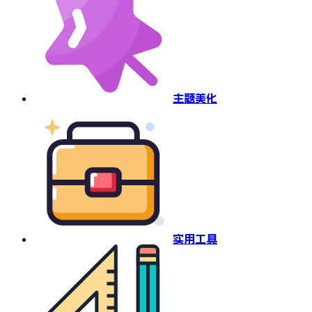
主题美化
实用工具