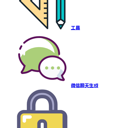
工具
微信聊天生成