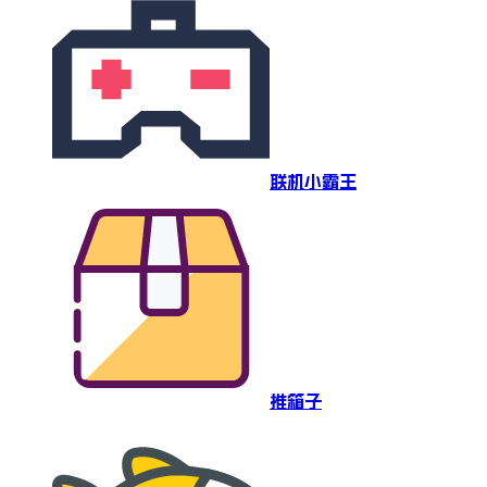
联机小霸王
推箱子