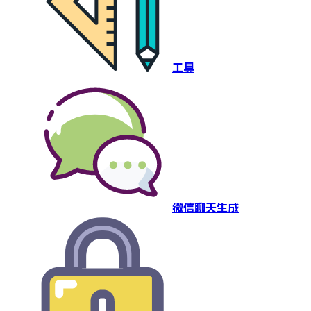
工具
微信聊天生成