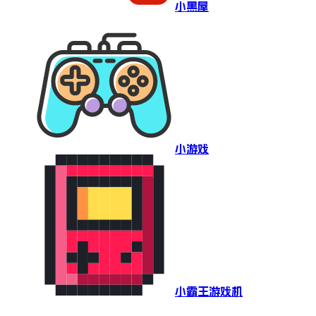
小黑屋
小游戏
小霸王游戏机