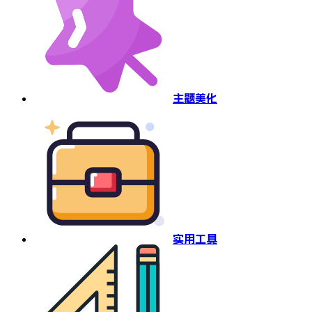
主题美化
实用工具