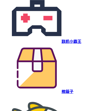
联机小霸王
推箱子