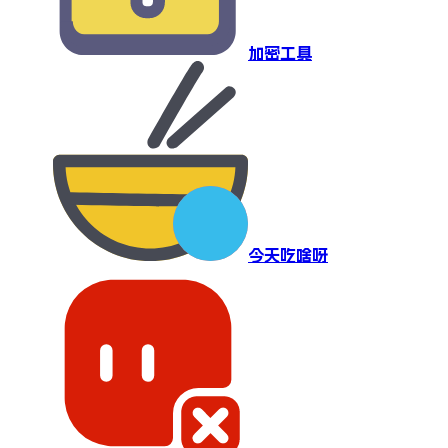
加密工具
今天吃啥呀