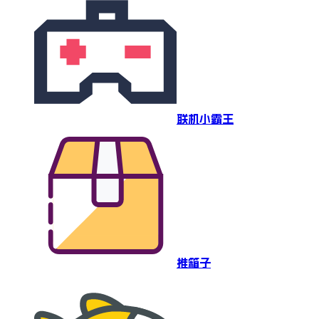
联机小霸王
推箱子