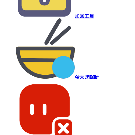
加密工具
今天吃啥呀