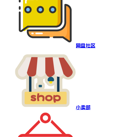
网盘社区
小卖部