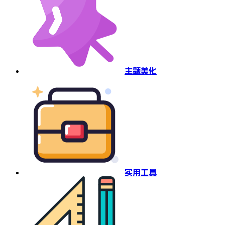
主题美化
实用工具