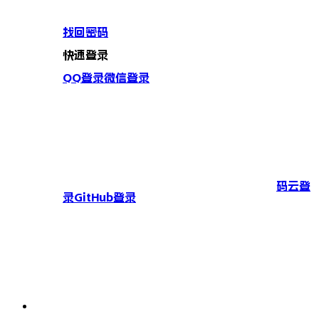
找回密码
快速登录
QQ登录
微信登录
码云登
录
GitHub登录