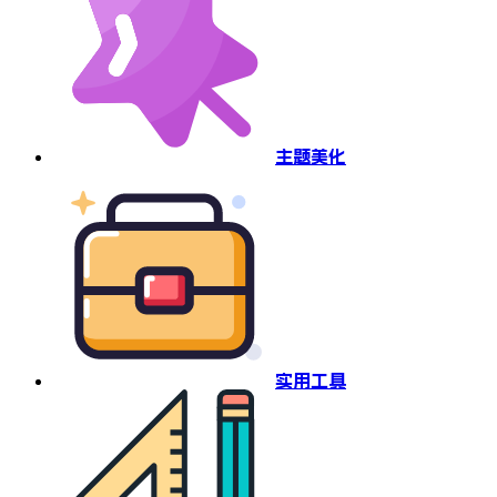
主题美化
实用工具