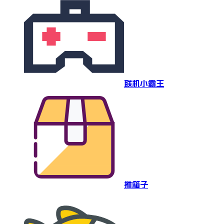
联机小霸王
推箱子