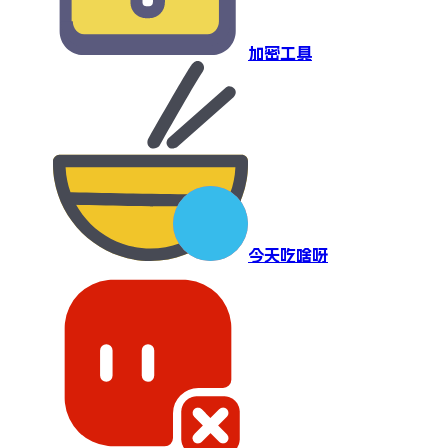
加密工具
今天吃啥呀