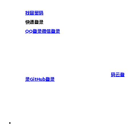
找回密码
快速登录
QQ登录
微信登录
码云登
录
GitHub登录