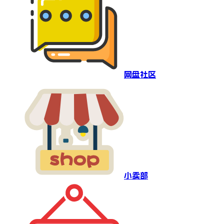
网盘社区
小卖部