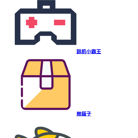
联机小霸王
推箱子