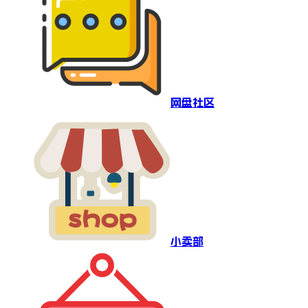
网盘社区
小卖部