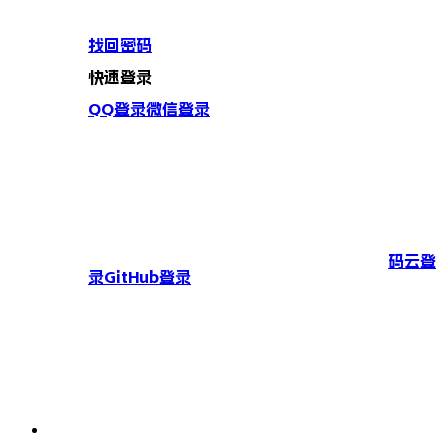
找回密码
快速登录
QQ登录
微信登录
码云登
录
GitHub登录