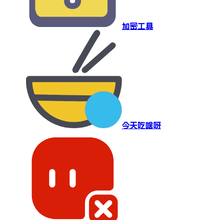
加密工具
今天吃啥呀