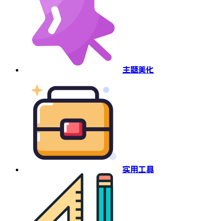
主题美化
实用工具