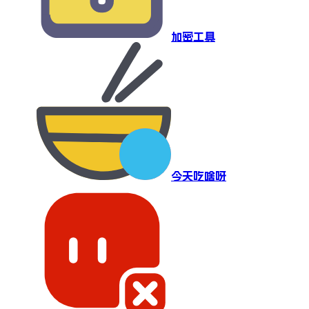
加密工具
今天吃啥呀