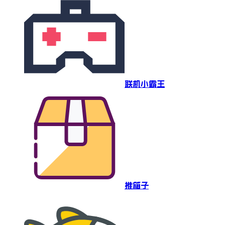
联机小霸王
推箱子