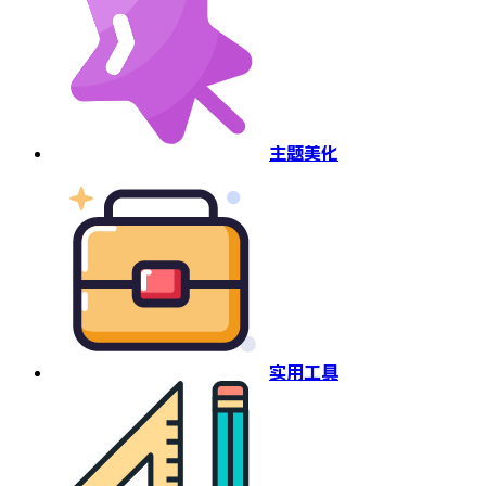
主题美化
实用工具