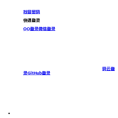
找回密码
快速登录
QQ登录
微信登录
码云登
录
GitHub登录