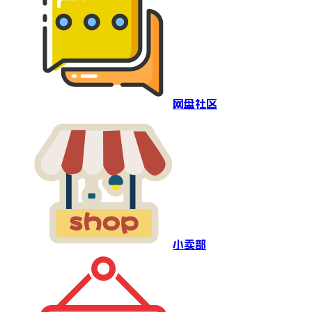
网盘社区
小卖部