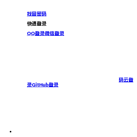
找回密码
快速登录
QQ登录
微信登录
码云登
录
GitHub登录