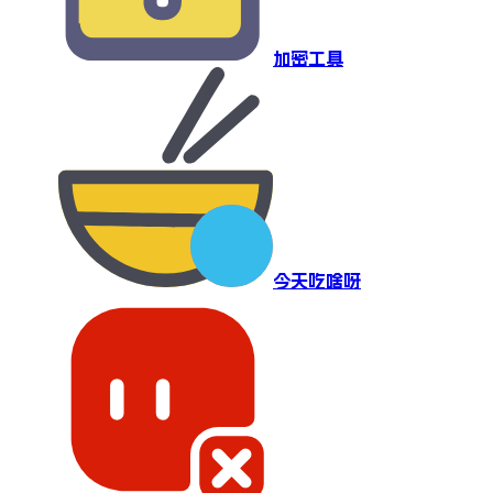
加密工具
今天吃啥呀