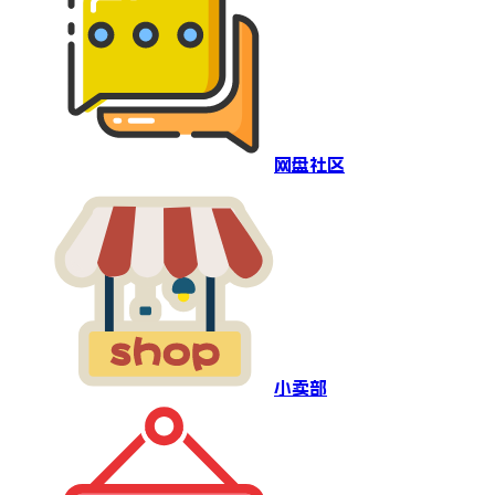
网盘社区
小卖部