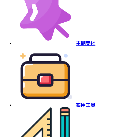
主题美化
实用工具