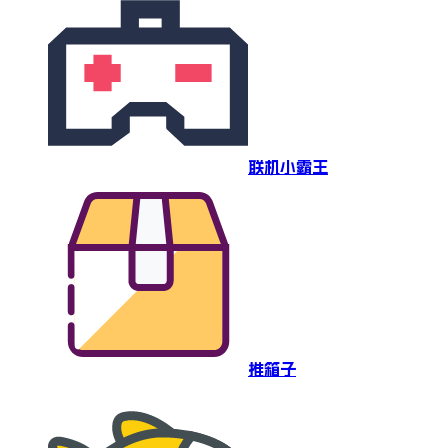
联机小霸王
推箱子