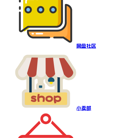
网盘社区
小卖部