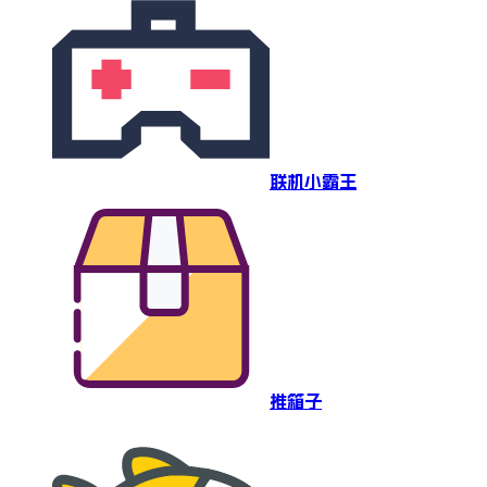
联机小霸王
推箱子