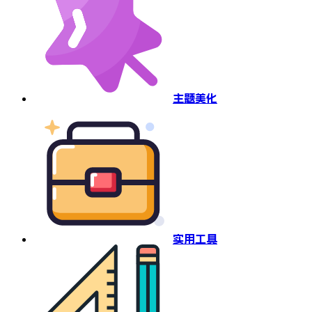
主题美化
实用工具