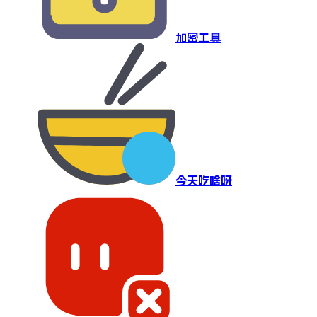
加密工具
今天吃啥呀