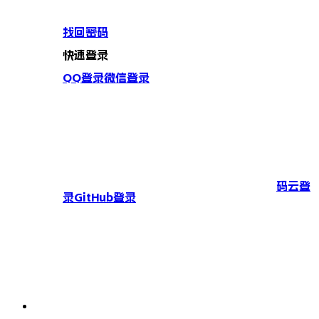
找回密码
快速登录
QQ登录
微信登录
码云登
录
GitHub登录