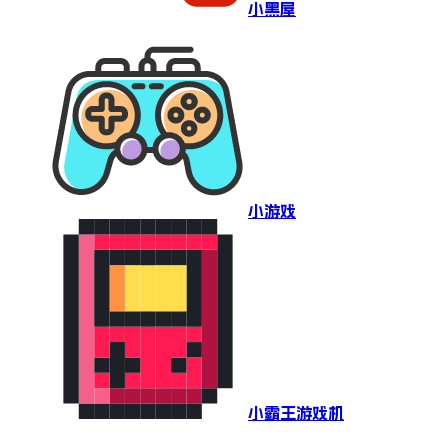
小黑屋
小游戏
小霸王游戏机