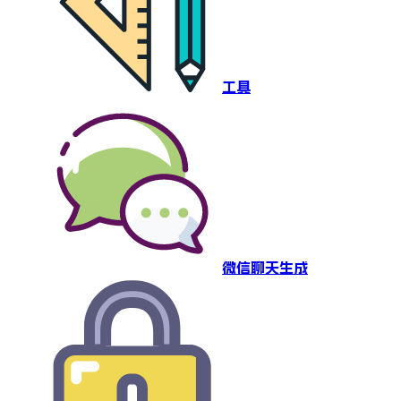
工具
微信聊天生成