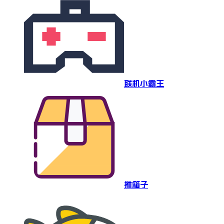
联机小霸王
推箱子