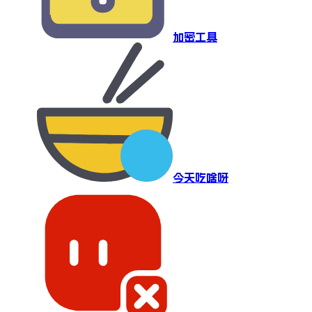
加密工具
今天吃啥呀