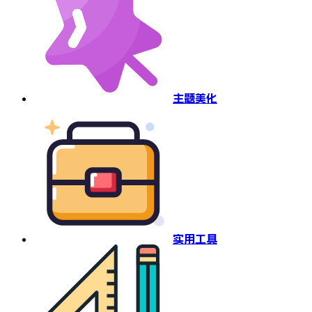
主题美化
实用工具