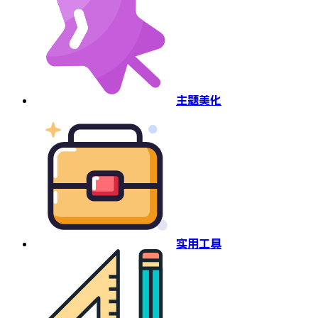
主题美化
实用工具