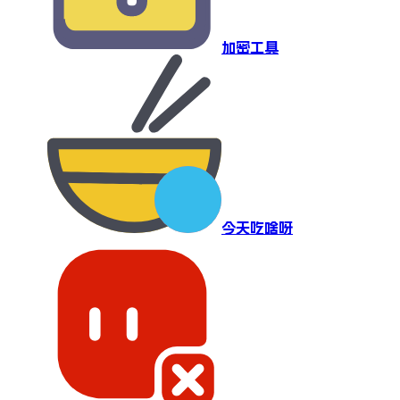
加密工具
今天吃啥呀