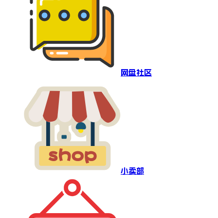
网盘社区
小卖部