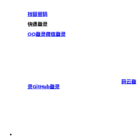
找回密码
快速登录
QQ登录
微信登录
码云登
录
GitHub登录