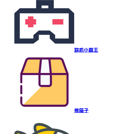
联机小霸王
推箱子