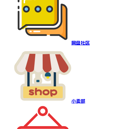
网盘社区
小卖部