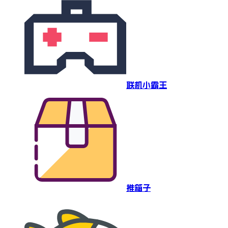
联机小霸王
推箱子