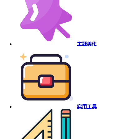
主题美化
实用工具