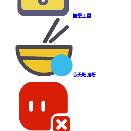
加密工具
今天吃啥呀