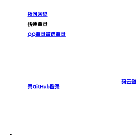
找回密码
快速登录
QQ登录
微信登录
码云登
录
GitHub登录