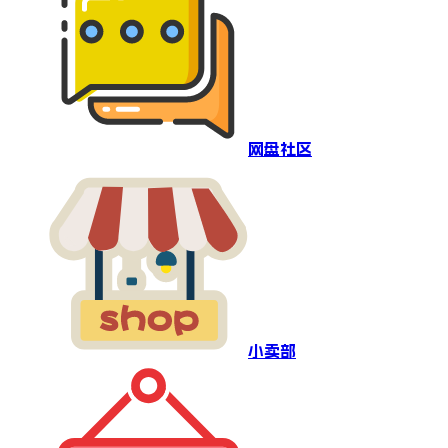
网盘社区
小卖部