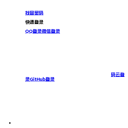
找回密码
快速登录
QQ登录
微信登录
码云登
录
GitHub登录