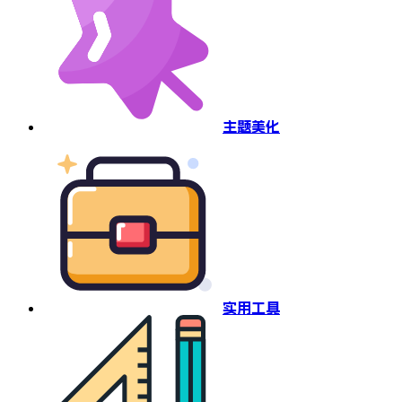
主题美化
实用工具