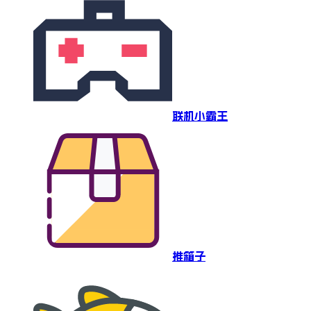
联机小霸王
推箱子