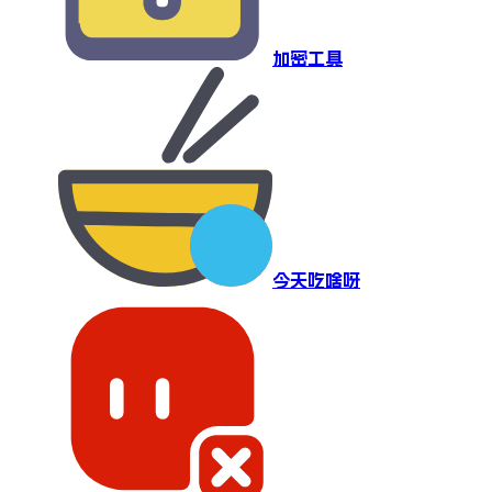
加密工具
今天吃啥呀