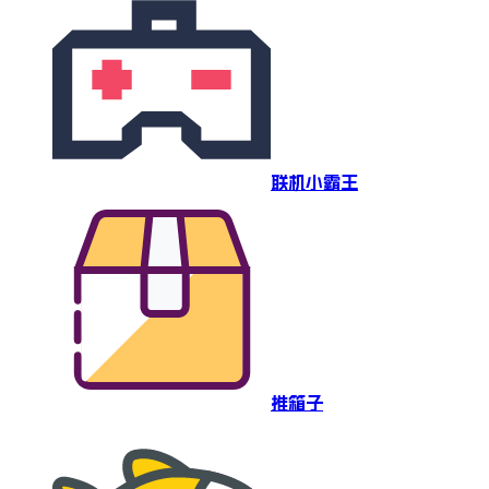
联机小霸王
推箱子