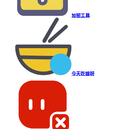
加密工具
今天吃啥呀