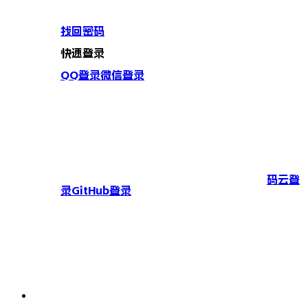
找回密码
快速登录
QQ登录
微信登录
码云登
录
GitHub登录