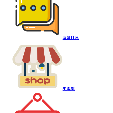
网盘社区
小卖部