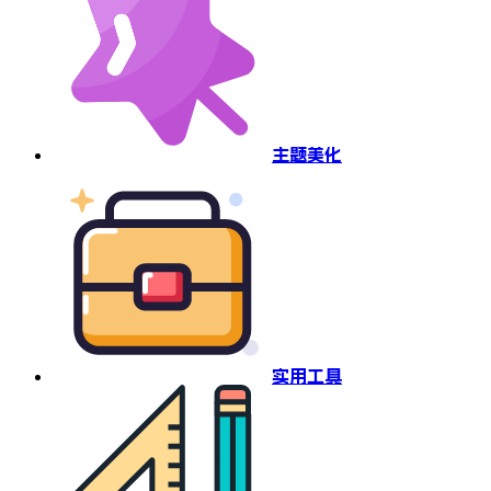
主题美化
实用工具