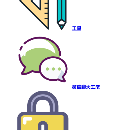
工具
微信聊天生成