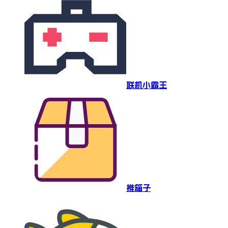
联机小霸王
推箱子