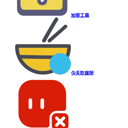
加密工具
今天吃啥呀