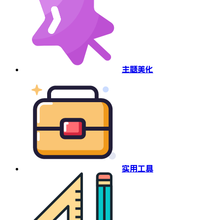
主题美化
实用工具