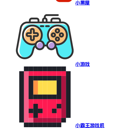
小黑屋
小游戏
小霸王游戏机