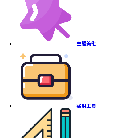
主题美化
实用工具