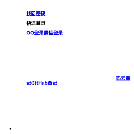
找回密码
快速登录
QQ登录
微信登录
码云登
录
GitHub登录