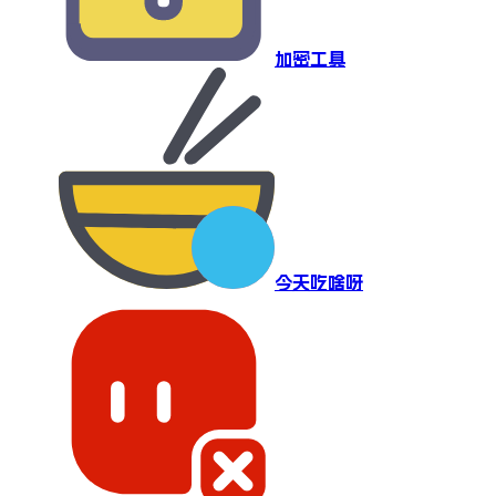
加密工具
今天吃啥呀