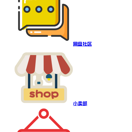
网盘社区
小卖部