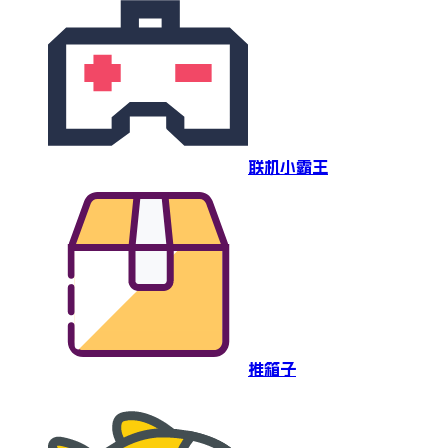
联机小霸王
推箱子