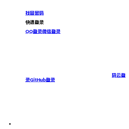
找回密码
快速登录
QQ登录
微信登录
码云登
录
GitHub登录