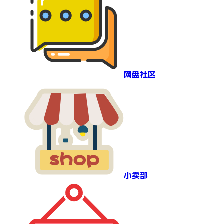
网盘社区
小卖部