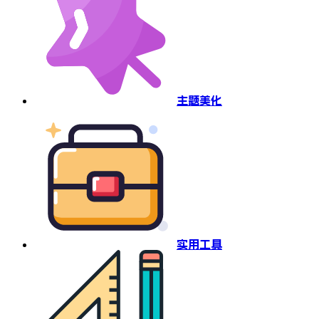
主题美化
实用工具