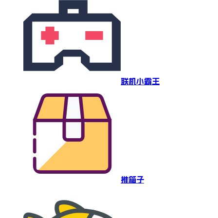
联机小霸王
推箱子