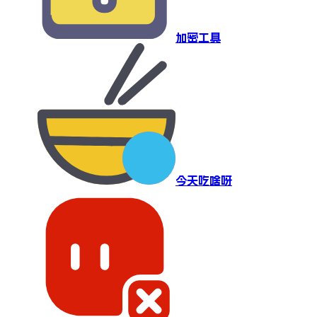
加密工具
今天吃啥呀