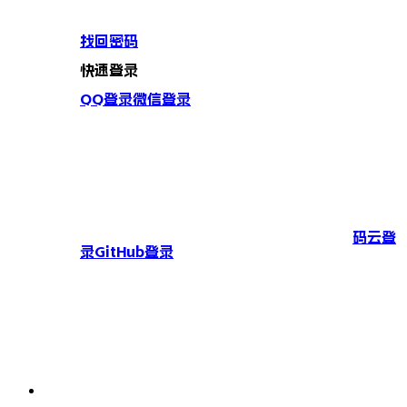
找回密码
快速登录
QQ登录
微信登录
码云登
录
GitHub登录