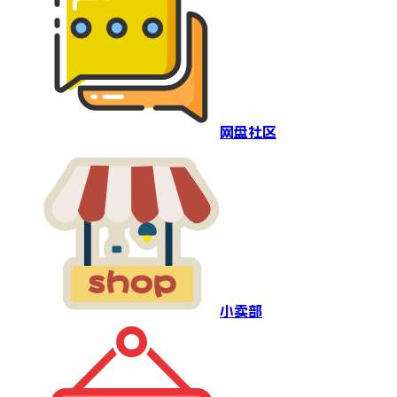
网盘社区
小卖部