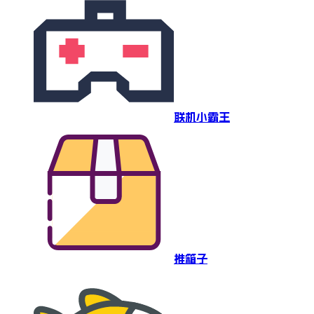
联机小霸王
推箱子