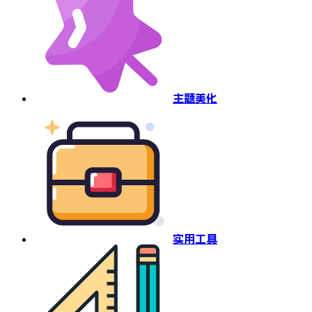
主题美化
实用工具