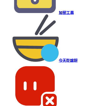
加密工具
今天吃啥呀