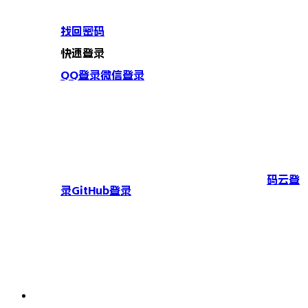
找回密码
快速登录
QQ登录
微信登录
码云登
录
GitHub登录