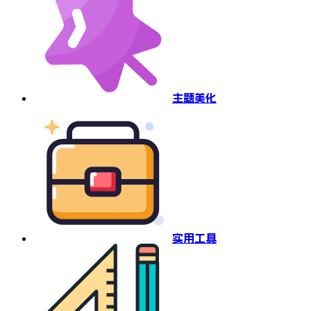
主题美化
实用工具