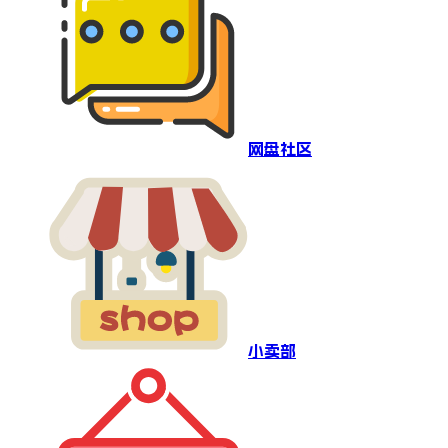
网盘社区
小卖部