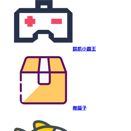
联机小霸王
推箱子