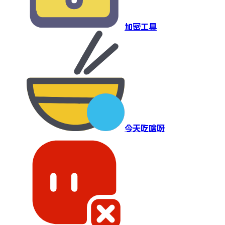
加密工具
今天吃啥呀