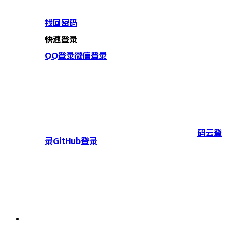
找回密码
快速登录
QQ登录
微信登录
码云登
录
GitHub登录