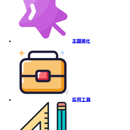
主题美化
实用工具