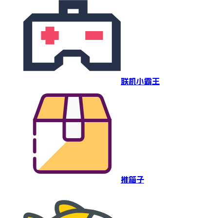
联机小霸王
推箱子