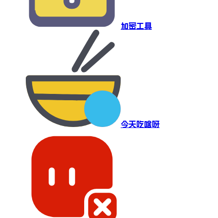
加密工具
今天吃啥呀