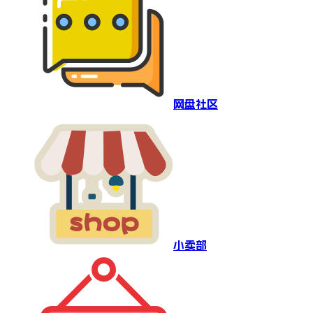
网盘社区
小卖部