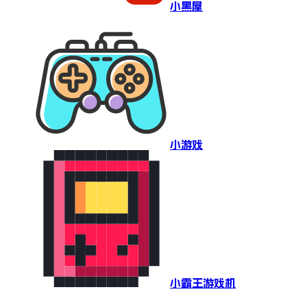
小黑屋
小游戏
小霸王游戏机