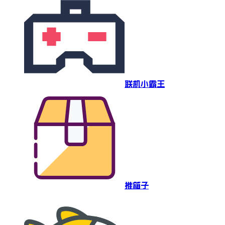
联机小霸王
推箱子