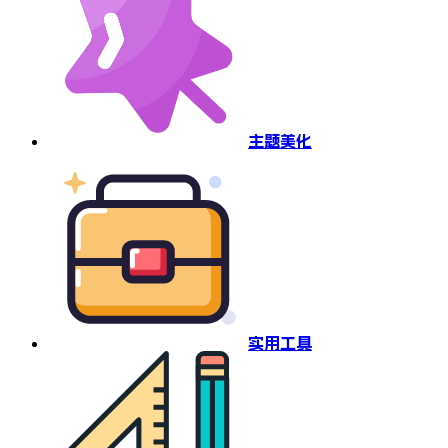
主题美化
实用工具