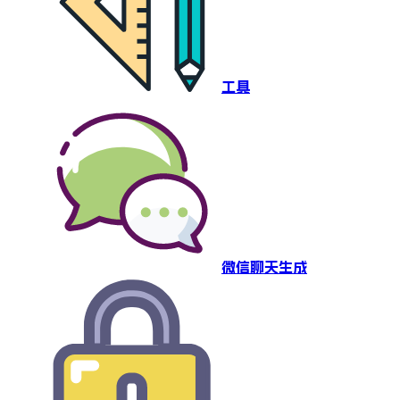
工具
微信聊天生成