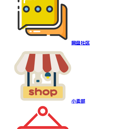
网盘社区
小卖部