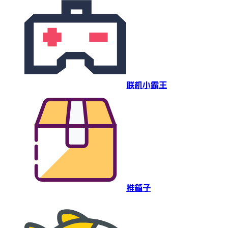
联机小霸王
推箱子