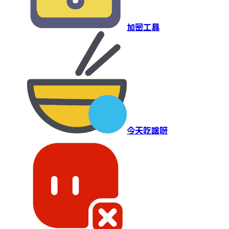
加密工具
今天吃啥呀