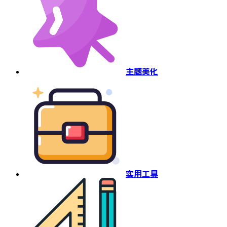
主题美化
实用工具