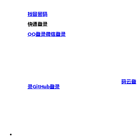
找回密码
快速登录
QQ登录
微信登录
码云登
录
GitHub登录