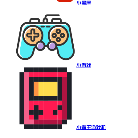
小黑屋
小游戏
小霸王游戏机