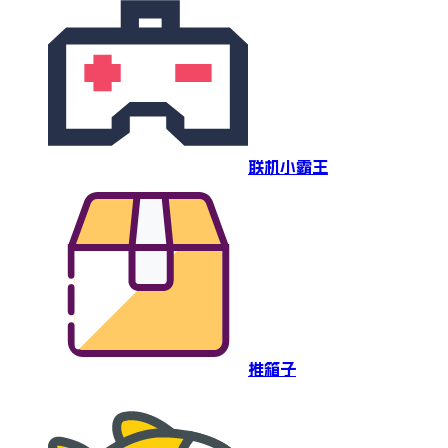
联机小霸王
推箱子