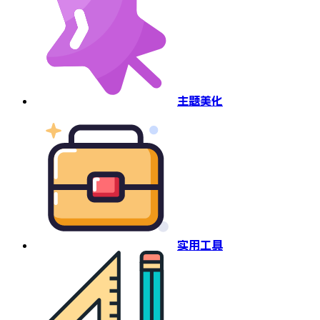
主题美化
实用工具