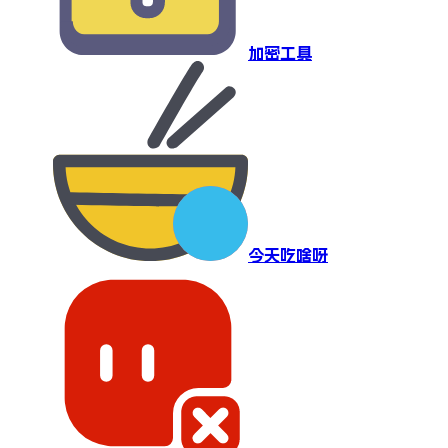
加密工具
今天吃啥呀