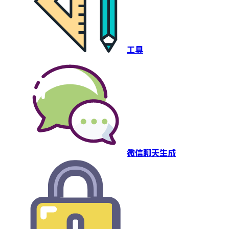
工具
微信聊天生成