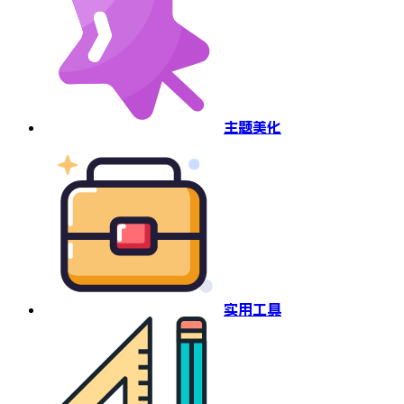
主题美化
实用工具