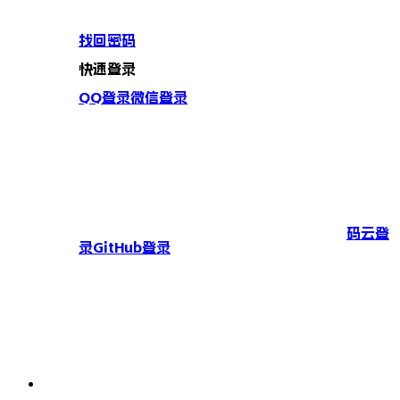
找回密码
快速登录
QQ登录
微信登录
码云登
录
GitHub登录