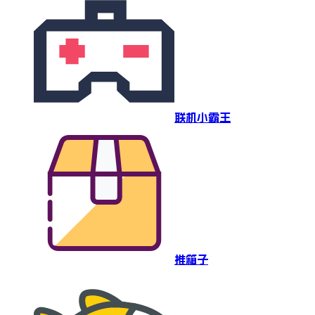
联机小霸王
推箱子