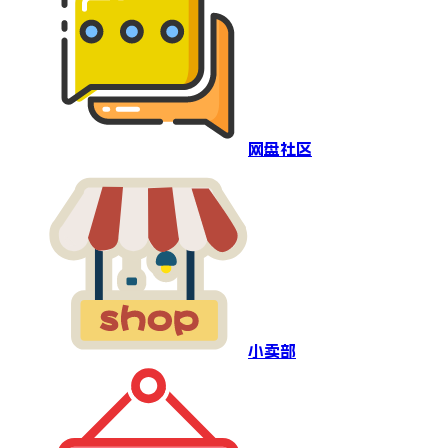
网盘社区
小卖部