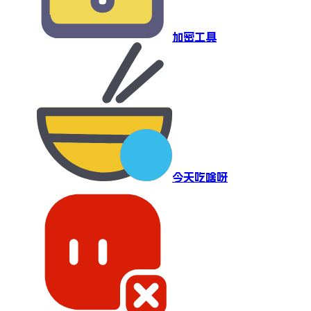
加密工具
今天吃啥呀