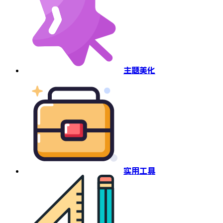
主题美化
实用工具