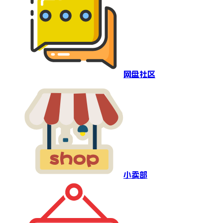
网盘社区
小卖部