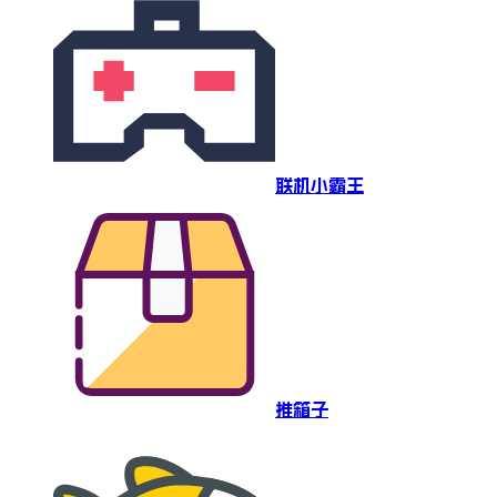
联机小霸王
推箱子