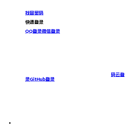
找回密码
快速登录
QQ登录
微信登录
码云登
录
GitHub登录