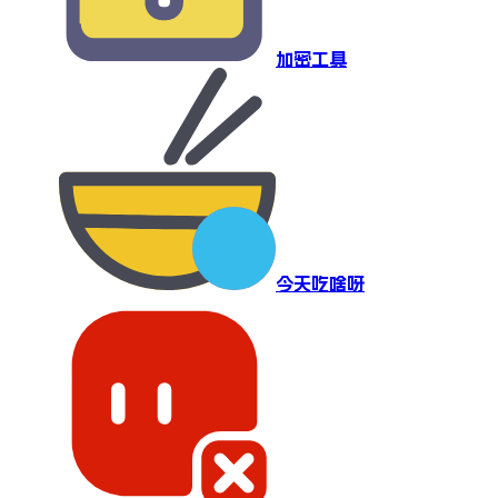
加密工具
今天吃啥呀