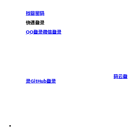
找回密码
快速登录
QQ登录
微信登录
码云登
录
GitHub登录