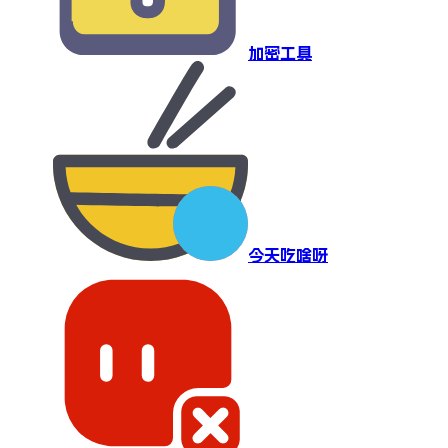
加密工具
今天吃啥呀