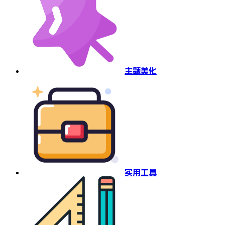
主题美化
实用工具