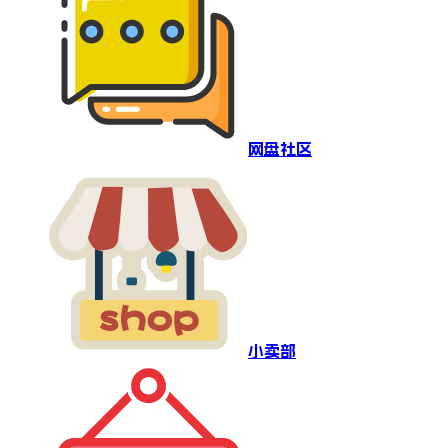
网盘社区
小卖部