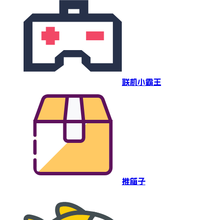
联机小霸王
推箱子