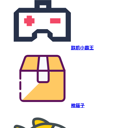
联机小霸王
推箱子