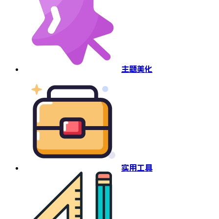
主题美化
实用工具