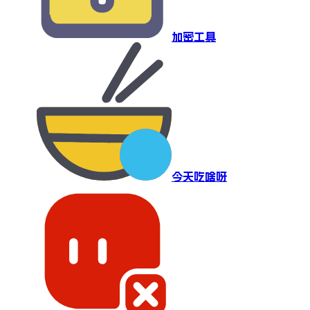
加密工具
今天吃啥呀