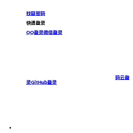
找回密码
快速登录
QQ登录
微信登录
码云登
录
GitHub登录