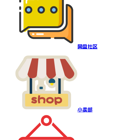
网盘社区
小卖部