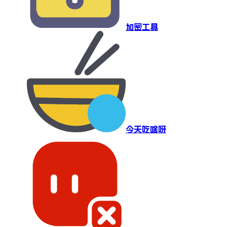
加密工具
今天吃啥呀