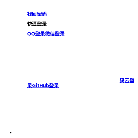
找回密码
快速登录
QQ登录
微信登录
码云登
录
GitHub登录