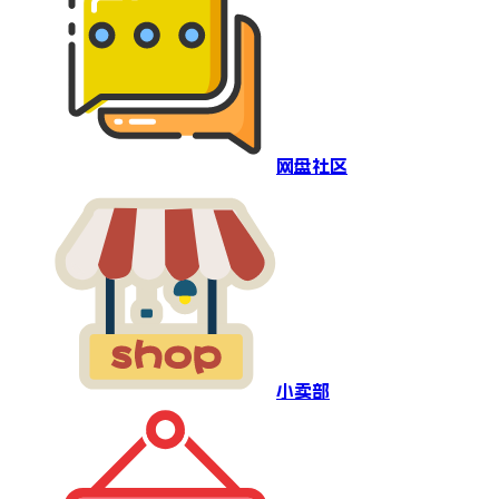
网盘社区
小卖部