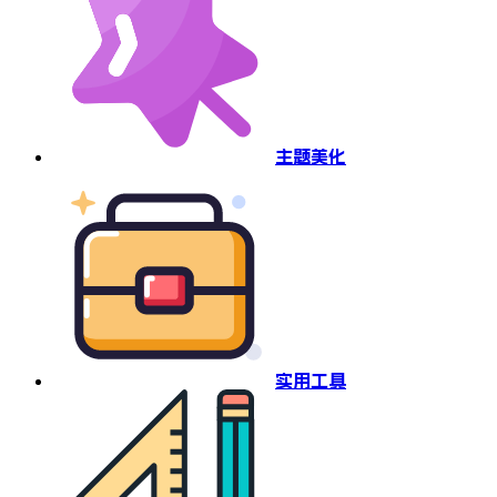
主题美化
实用工具