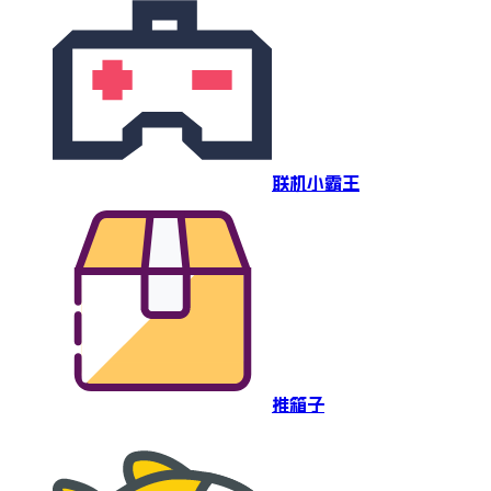
联机小霸王
推箱子