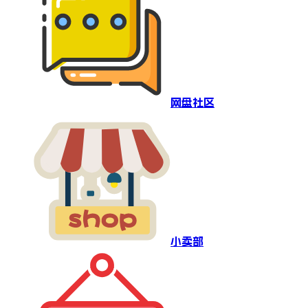
网盘社区
小卖部