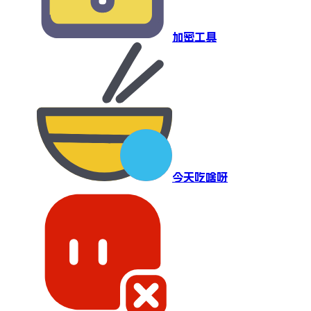
加密工具
今天吃啥呀