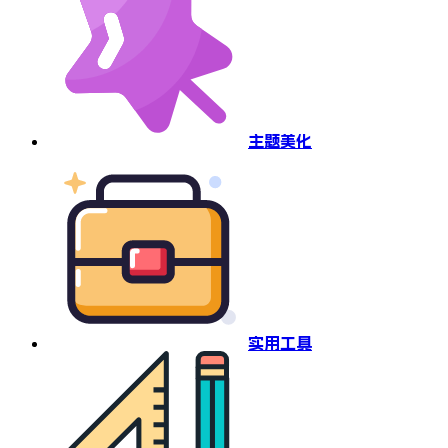
主题美化
实用工具