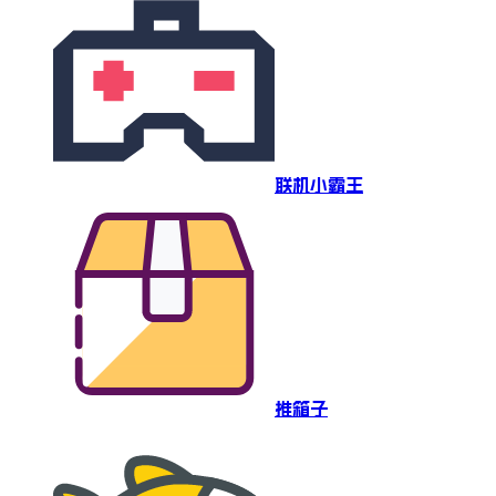
联机小霸王
推箱子