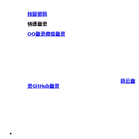
找回密码
快速登录
QQ登录
微信登录
码云登
录
GitHub登录