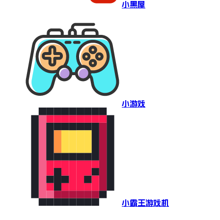
小黑屋
小游戏
小霸王游戏机