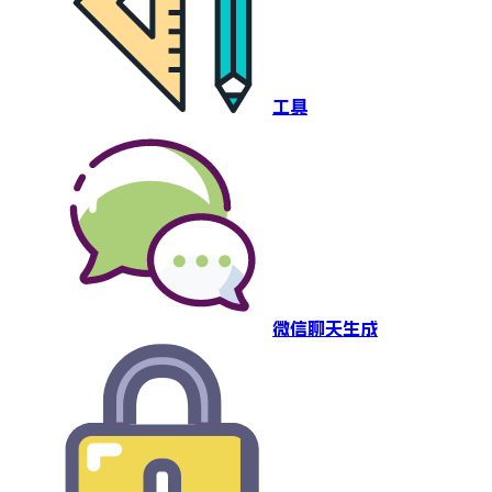
工具
微信聊天生成