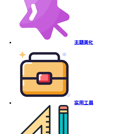
主题美化
实用工具