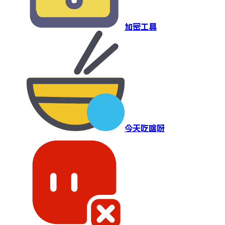
加密工具
今天吃啥呀