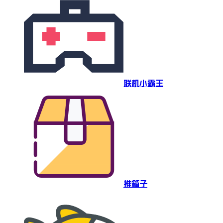
联机小霸王
推箱子