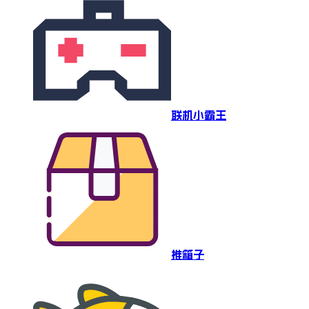
联机小霸王
推箱子