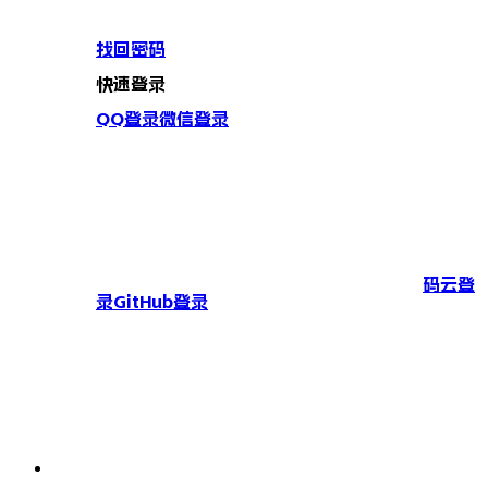
找回密码
快速登录
QQ登录
微信登录
码云登
录
GitHub登录