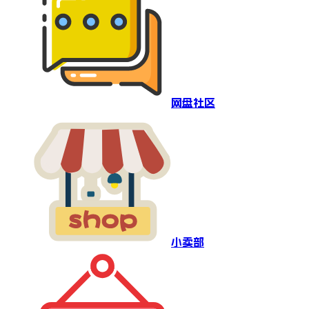
网盘社区
小卖部