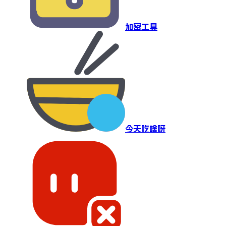
加密工具
今天吃啥呀