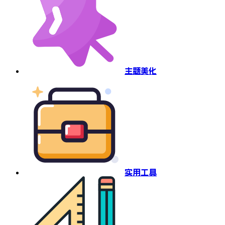
主题美化
实用工具