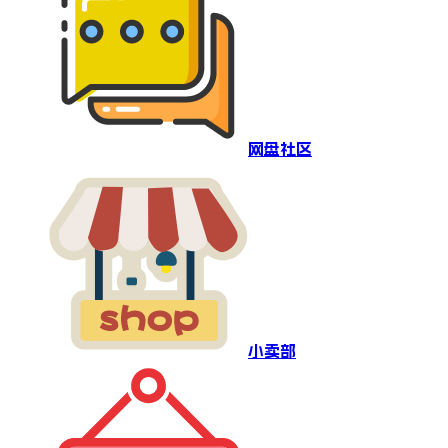
网盘社区
小卖部