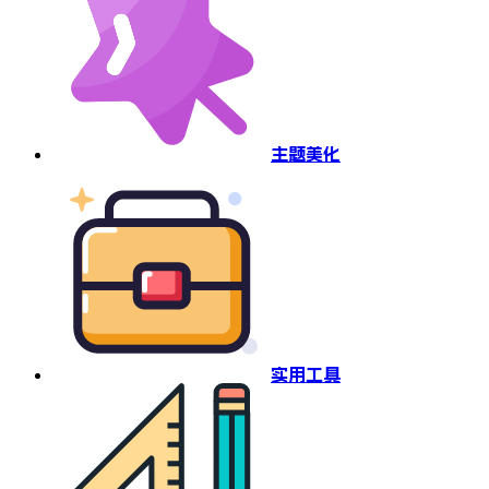
主题美化
实用工具