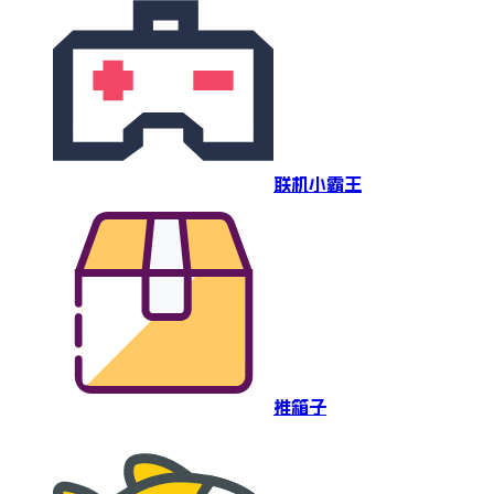
联机小霸王
推箱子