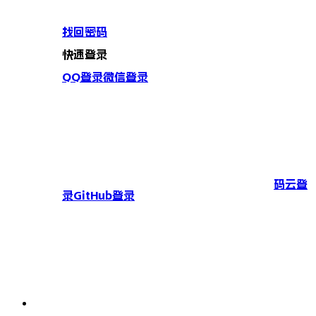
找回密码
快速登录
QQ登录
微信登录
码云登
录
GitHub登录