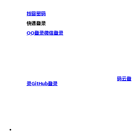
找回密码
快速登录
QQ登录
微信登录
码云登
录
GitHub登录