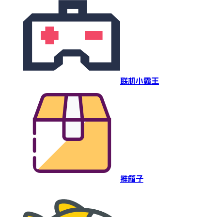
联机小霸王
推箱子