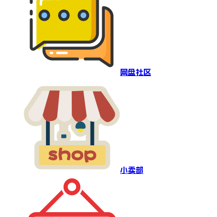
网盘社区
小卖部