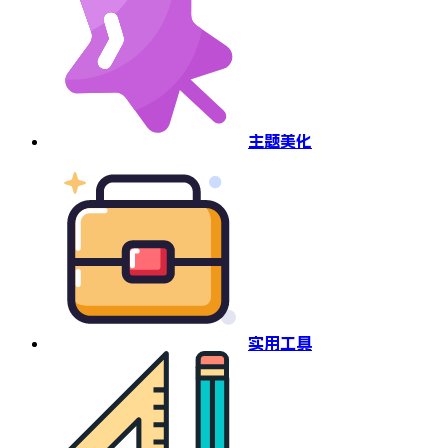
主题美化
实用工具