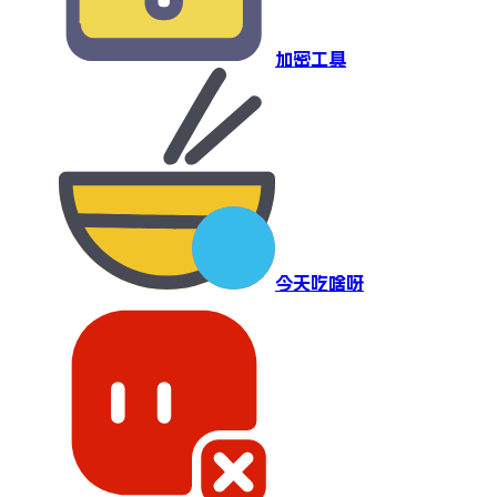
加密工具
今天吃啥呀